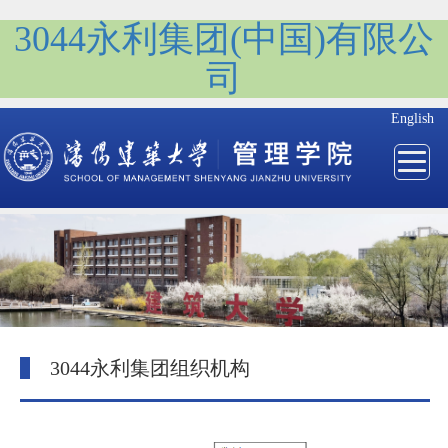
3044永利集团(中国)有限公
司
English
3044永利集团组织机构